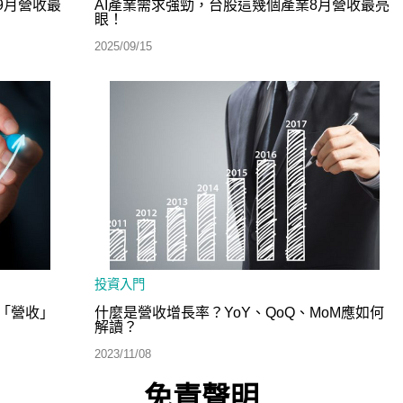
9月營收最
AI產業需求強勁，台股這幾個產業8月營收最亮
眼！
2025/09/15
投資入門
「營收」
什麼是營收增長率？YoY、QoQ、MoM應如何
解讀？
2023/11/08
免責聲明