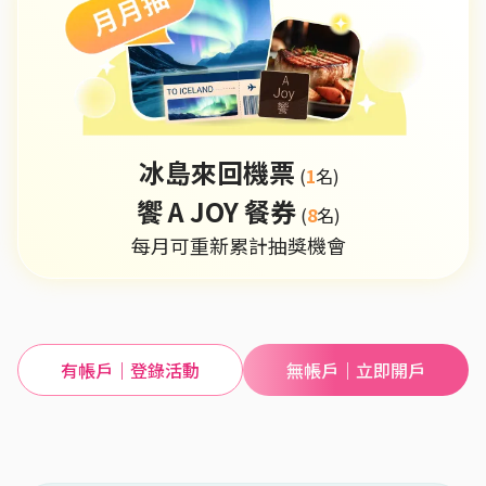
冰島來回機票
(
1
名)
饗 A JOY 餐券
(
8
名)
每月可重新累計抽獎機會
有帳戶｜登錄活動
無帳戶｜立即開戶