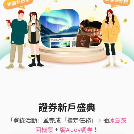
證券新戶盛典
「登錄活動」並完成「指定任務」，抽
冰島來
+
！
回機票
饗A Joy餐券