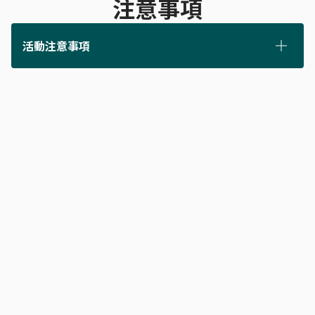
注意事項
活動注意事項
投資交易具有一定風險，交易人應先評估本身
資金及擔負風險之能力。
各項活動詳情請洽玉山證券服務之營業員。
客服專線：(02)5580-5013。
總公司地址 105-96 臺北市松山區民生東路三段158號6樓。
114年金管證總字第0040號。