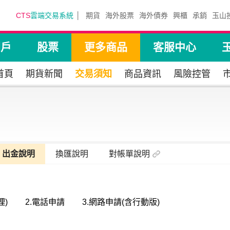
CTS
雲端交易系統
期貨
海外股票
海外債券
興櫃
承銷
玉山
開戶
股票
更多商品
客服中心
首頁
期貨新聞
交易須知
商品資訊
風險控管
出金說明
換匯說明
對帳單說明
理)
2.電話申請
3.網路申請(含行動版)