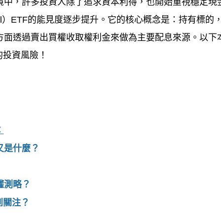
境中，許多投資人除了追求資本利得，也開始重視穩定現
l
）
ETF
的能見度逐步提升。它的核心概念是：持有標的
方面透過賣出買權收取權利金來做為主要配息來源。以下
的投資風險！
：
又是什麼？
權測略？
到關注？