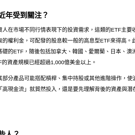
近年受到關注？
資人在市場不同行情表現下的投資需求，這類的
ETF
主要
取的權利金，可配發的股息較一般的高息型
ETF
來得高。
基礎的
ETF
，隨後包括加拿大、韓國、愛爾蘭、日本、澳
F
的資產規模已經超過
1,000
億美金以上。
其部分產品可能搭配槓桿、集中持股或其他進階操作，使
「高現金流」就貿然投入，還是要先理解背後的資產與潛
些人？