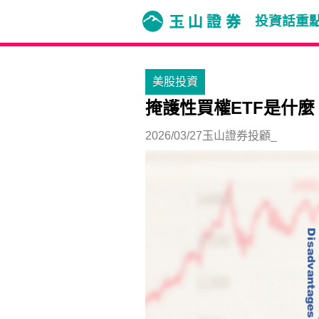
投資話重
美股投資
掩護性買權ETF是什
2026/03/27
玉山證券投顧_