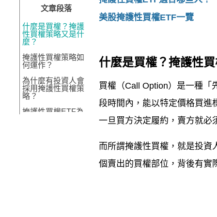
文章段落
美股掩護性買權ETF一覽
什麼是買權？掩護
性買權策略又是什
麼？
掩護性買權策略如
什麼是買權？掩護性買
何運作？
為什麼有投資人會
買權（
Call Option
）是一種「
採用掩護性買權策
略？
段時間內，能以特定價格買進
掩護性買權ETF為
什麼近年受到關
一旦買方決定履約，賣方就必
注？
掩護性買權ETF適
而所謂掩護性買權，就是投資
合哪些人？
個賣出的買權部位，背後有實
美股掩護性買權
ETF一覽