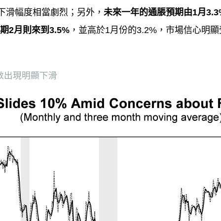
下滑幅度相當劇烈；另外，
未來一年的通脹預期由
1
月
3.
期
2
月則來到
3.5%
，並高於
1
月份的
3.2%
，市場信心明顯
數出現明顯下滑