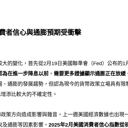
費者信心與通膨預期受衝擊
較大的變化，首先從
2
月
19
日美國聯準會（
Fed
）公布的
1
認為在進一步降息以前
，
需要更多證據顯示通膨正在放緩
場、通膨的發展趨勢，但認為現今的貨幣政策立場具有限
也增添比較大的不確定性。
的政策方向造成影響與雜音，上一週美國經濟數據也出現
稅及通膨等因素影響，
2025
年
2
月美國消費者信心指數從