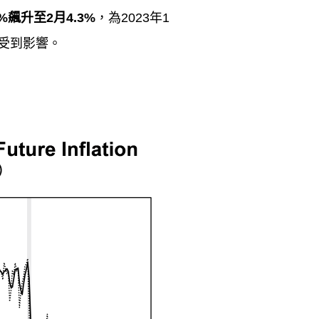
3%
飆升至
2
月
4.3%
，為
2023
年
1
受到影響。