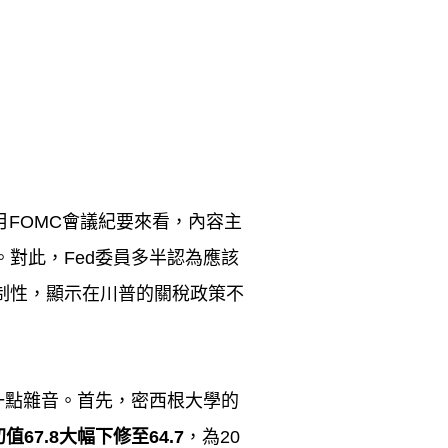
月
FOMC
會議紀要來看，內容主
。對此，
Fed
委員多半認為應該
制性，顯示在川普的關稅政策不
一點雜音。首先，密西根大學的
初值
67.8
大幅下修至
64.7
，為
20