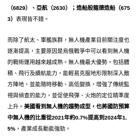
（
6829
）、亞航（
2630
）；造船股龍德造船（
675
3
）
表現皆不錯。
而除了航太、軍艦族群，無人機產業目前關注度也
逐漸提高，主要原因是烏俄戰爭中可以看到無人機
的戰術運用越來越成熟。無人機最大優勢，包括體
積、飛行及續航能力，能輕易克服地形限制深入敵
方陣地，並能隨時移動、高低變換，增強了傳統監
視與偵查的能力，並促使飛彈、火炮的定位精準度
上升。
美國看到無人機的趨勢成型，也將國防預算
中無人機的比重從
2021
年約
0.7%
提高到
2024
年
1.
5%
，產業成長動能強勁。