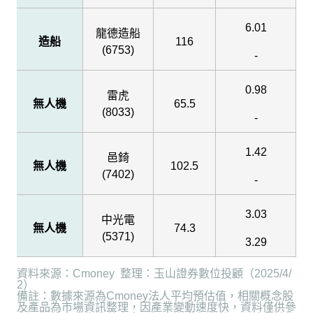
6.01
龍德造船
造船
116
(6753)
-
0.98
雷虎
無人機
65.5
(8033)
-
1.42
邑錡
無人機
102.5
(7402)
-
3.03
中光電
無人機
74.3
(5371)
3.29
資料來源：
Cmoney
整理：玉山證券數位投顧（
2025/4/
2
）
備註：數據來源為
Cmoney
法人平均預估值，相關概念股
及產品為市場資訊整理，因產業變動速度快，資料僅供參