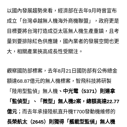
以國內發展趨勢來看，經濟部在去年
9
月時曾宣布
成立「台灣卓越無人機海外商機聯盟」，政府更是
目標要將台灣打造成亞太區無人機生產重鎮，且考
量到要排除紅色供應鏈，國內業者的發展空間也更
大，相關產業挾高成長性受關注。
觀察國防部標案，去年
8
月
21
日國防部有公佈總金
額達
68.87
億元的無人機標案，智飛科技將研製
「陸用型監偵」無人機
、中光電（
5371
）則連拿
「監偵型」、「微型」無人機
2
案，總額高達
22.77
億元
；而去年承接陸航直升機
T700
發動機維修的
長榮航太（
2645
）則獨得「艦載型監偵」無人機