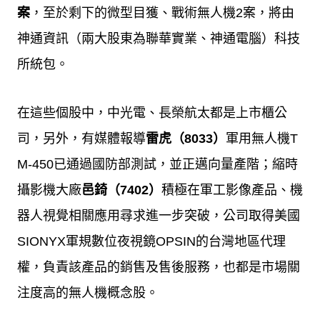
案
，至於剩下的微型目獲、戰術無人機
2
案，將由
神通資訊（兩大股東為聯華實業、神通電腦）科技
所統包。
在這些個股中，中光電、長榮航太都是上市櫃公
司，另外，有媒體報導
雷虎（
8033
）
軍用無人機
T
M-450
已通過國防部測試，並正邁向量產階；縮時
攝影機大廠
邑錡（
7402
）
積極在軍工影像產品、機
器人視覺相關應用尋求進一步突破，公司取得美國
SIONYX
軍規數位夜視鏡
OPSIN
的台灣地區代理
權，負責該產品的銷售及售後服務，也都是市場關
注度高的無人機概念股。