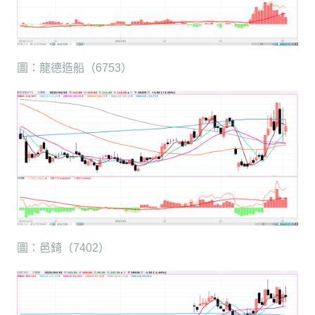
圖：龍德造船（6753）
圖：邑錡（7402）