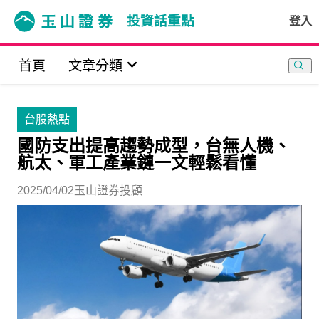
投資話重點
登入
首頁
文章分類
台股熱點
國防支出提高趨勢成型，台無人機、
航太、軍工產業鏈一文輕鬆看懂
2025/04/02
玉山證券投顧