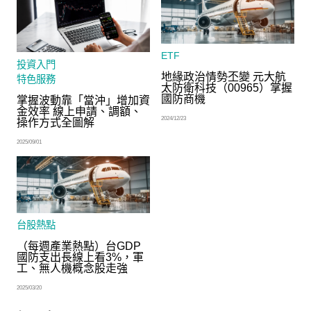
ETF
投資入門
地緣政治情勢丕變 元大航
特色服務
太防衛科技（00965）掌握
國防商機
掌握波動靠「當沖」增加資
金效率 線上申請、調額、
2024/12/23
操作方式全圖解
2025/09/01
台股熱點
（每週產業熱點）台GDP
國防支出長線上看3%，軍
工、無人機概念股走強
2025/03/20