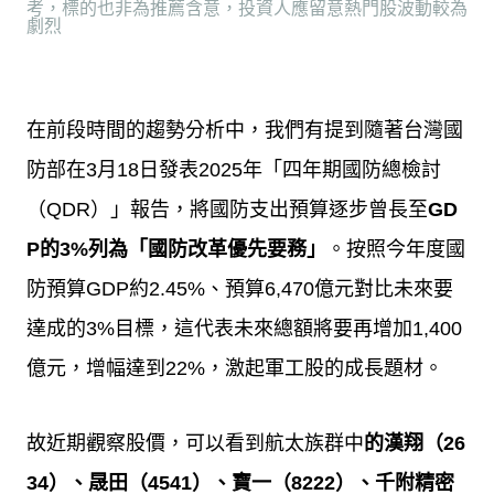
考，標的也非為推薦含意，投資人應留意熱門股波動較為
劇烈
在前段時間的趨勢分析中，我們有提到隨著台灣國
防部在
3
月
18
日發表
2025
年「四年期國防總檢討
（
QDR
）」報告，將國防支出預算逐步曾長至
GD
P
的
3%
列為「國防改革優先要務」
。按照今年度國
防預算
GDP
約
2.45%
、預算
6,470
億元對比未來要
達成的
3%
目標，這代表未來總額將要再增加
1,400
億元，增幅達到
22%
，激起軍工股的成長題材。
故近期觀察股價，可以看到航太族群中
的漢翔（
26
34
）、晟田（
4541
）、寶一（
8222
）、千附精密