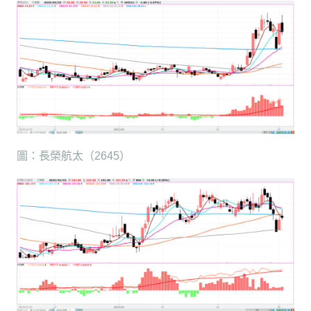
圖：長榮航太（2645）