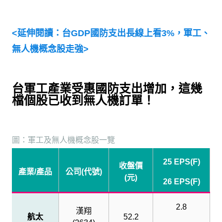
<
延伸閱讀：台
GDP
國防支出長線上看
3%
，軍工、
無人機概念股走強
>
台軍工產業受惠國防支出增加，這幾
檔個股已收到無人機訂單！
圖：軍工及無人機概念股一覽
25 EPS(F)
收盤價
產業
/
產品
公司
(
代號
)
(
元
)
26 EPS(F)
2.8
漢翔
航太
52.2