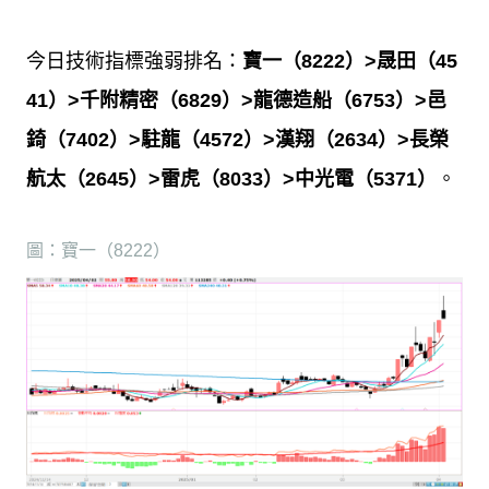
今日技術指標強弱排名：
寶一（
8222
）
>
晟田（
45
41
）
>
千附精密（
6829
）
>
龍德造船（
6753
）
>
邑
錡（
7402
）
>
駐龍（
4572
）
>
漢翔（
2634
）
>
長榮
航太（
2645
）
>
雷虎（
8033
）
>
中光電（
5371
）
。
圖：寶一（8222）