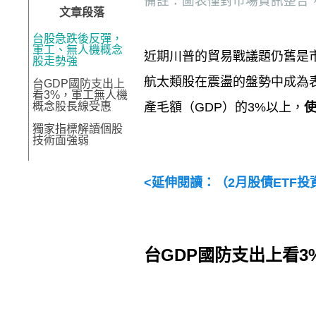
備註：圖表僅對市場資訊整合
文章段落
台股急跌後反彈，
軍工、無人機概念
近期川普的貿易戰議題仍舊是
股走勢強
航太類股在震盪的盤勢中成為
台GDP國防支出上
看3%，軍工無人機
概念股長線受惠
產毛額（
GDP
）的
3%
以上，
獨家指標解讀個股
技術面強弱
<
延伸閱讀：（
2
月股債
ETF
投
台
GDP
國防支出上看
3