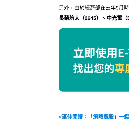
另外，由於經濟部在去年
9
月時
長榮航太（
2645
）、中光電（
<
延伸閱讀：「策略選股」一鍵