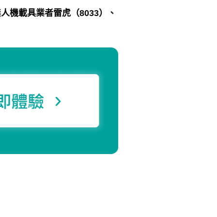
無人機載具業者雷虎（
8033
）、