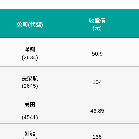
收盤價
公司
(
代號
)
(
元
)
漢翔
50.9
(2634)
長榮航
104
(2645)
晟田
43.85
(4541)
駐龍
165