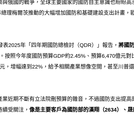
蘭與俄國的戰爭，全球主要國家的國防自主意識也紛紛高
準總理梅爾茨推動的大幅增加國防和基礎建設支出計畫，
發表
2025
年「四年期國防總檢討（
QDR
）」報告，
將國
。按照今年度國防預算
GDP
約
2.45%
、預算
6,470
億元對
元，增幅達到
22%
，給予相關產業想像空間，甚至川普
產業近期不斷有立法院刪預算的雜音，不過國防支出提高
持續受關注，
像是主要客戶為國防部的漢翔（
2634
）、晟