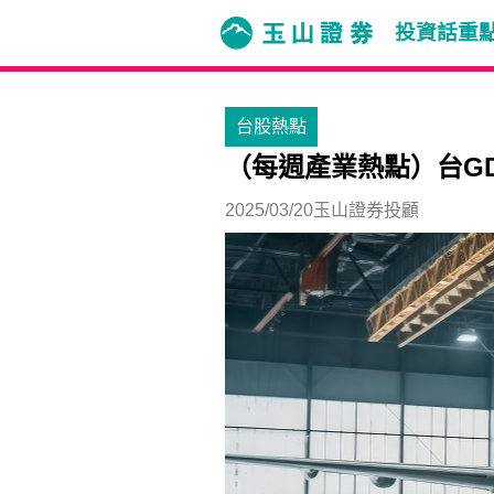
投資話重
台股熱點
（每週產業熱點）台G
2025/03/20
玉山證券投顧