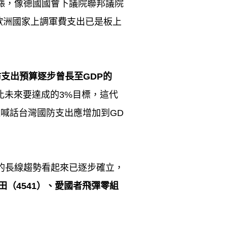
漲，像德國國會下議院聯邦議院
歐洲國家上調軍費支出已是板上
防支出預算逐步曾長至
GDP
的
比未來要達成的
3%
目標，這代
還喊話台灣國防支出應增加到
GD
的長線趨勢看起來已逐步確立，
田（
4541
）、愛國者飛彈零組