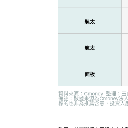
航太
航太
面板
資料來源：
Cmoney
整理：玉
備註：數據來源為
Cmoney
法
標的也非為推薦含意，投資人