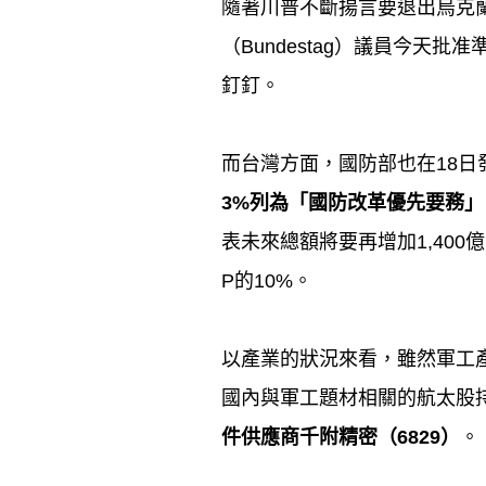
隨著川普不斷揚言要退出烏克
（
Bundestag
）議員今天批准
釘釘。
而台灣方面，國防部也在
18
日
3%
列為「國防改革優先要務」
表未來總額將要再增加
1,400
億
P
的
10%
。
以產業的狀況來看，雖然軍工
國內與軍工題材相關的航太股
件供應商千附精密（
6829
）
。