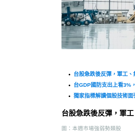
台股急跌後反彈，軍工、
台
GDP
國防支出上看
3%
獨家指標解讀個股技術面
台股急跌後反彈，軍工
圖：本週市場強弱勢類股