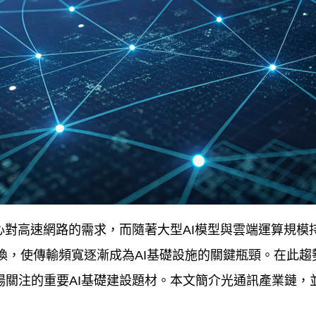
心對高速網路的需求，而隨著大型
AI
模型與雲端運算規模
換，使傳輸頻寬逐漸成為
AI
基礎設施的關鍵瓶頸。在此趨
場關注的重要
AI
基礎建設題材。本文簡介光通訊產業鏈，