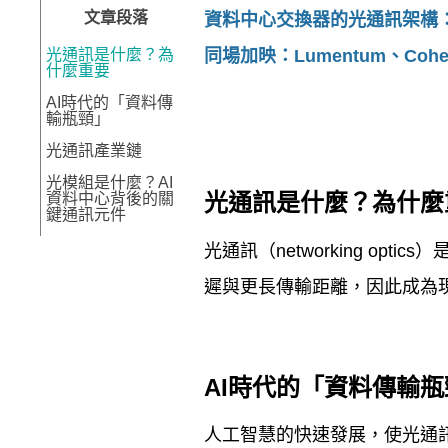
文章段落
資料中心交換器的光通訊架構
光通訊是什麼？為
同場加映：
Lumentum
、
Cohe
什麼重要
AI時代的「資料傳
輸瓶頸」
光通訊產業鏈
光模組是什麼？AI
光通訊是什麼？為什麼
資料中心背後的關
鍵通訊元件
高速光模組供應不
光通訊（
networking optics
）
足?!
遲與更長傳輸距離，因此成為
800 Gbps為目前市
場最重要的成長動
能
1.6Tbps被視為下一
個兵家必爭之地
AI
時代的「資料傳輸瓶
矽光子：光通訊未
來技術方向
人工智慧的快速發展，使光通