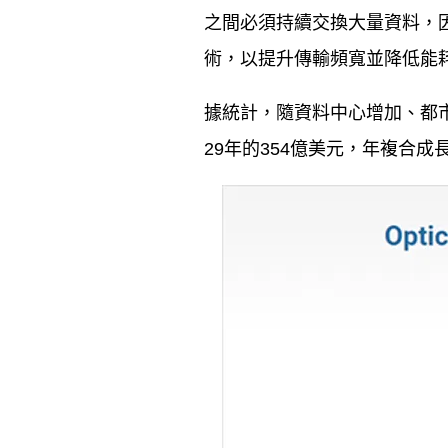
資料中心交換器的
之間必須持續交換大量資料，
光通訊架構：從
「可插拔」到「共
同封裝光學」
術，以提升傳輸頻寬並降低能
同場加映：
Lumentum、
據統計，隨資料中心增加、都
Coherent、Applied
Optoelectronics財
29
年的
354
億美元，年複合成
報