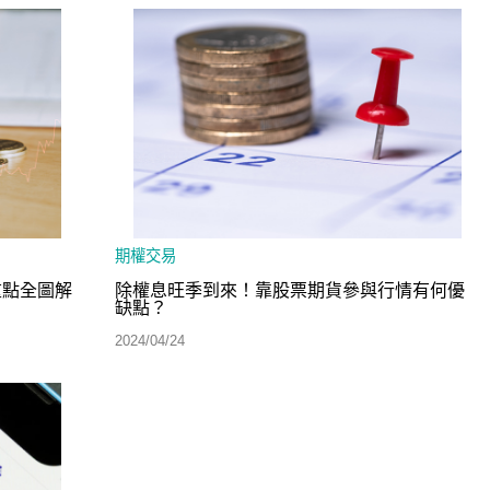
期權交易
重點全圖解
除權息旺季到來！靠股票期貨參與行情有何優
缺點？
2024/04/24