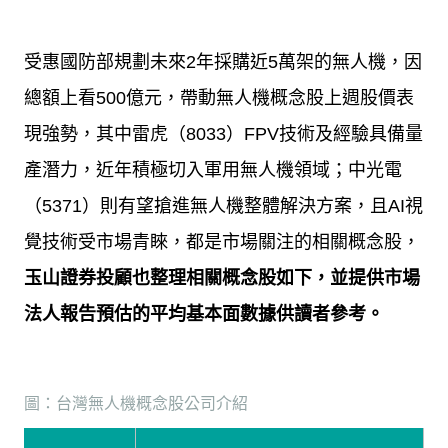
受惠國防部規劃未來
2
年採購近
5
萬架的無人機，因
總額上看
500
億元，帶動無人機概念股上週股價表
現強勢，其中雷虎（
8033
）
FPV
技術及經驗具備量
產潛力，近年積極切入軍用無人機領域；中光電
（
5371
）則有望搶進無人機整體解決方案，且
AI
視
覺技術受市場青睞，都是市場關注的相關概念股，
玉山證券投顧也整理相關概念股如下，並提供市場
法人報告預估的平均基本面數據供讀者參考。
圖：台灣無人機概念股公司介紹