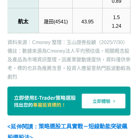
0.89
1.5
航太
晟田
(4541)
43.95
1.24
資料來源：
Cmoney
整理：玉山證券投顧（
2025/7/30
）
備註：數據來源為
Cmoney
法人平均預估值，相關概念股
及產品為市場資訊整理，因產業變動速度快，資料僅供參
考，標的也非為推薦含意，投資人應留意熱門股波動較為
劇烈
<延伸閱讀：
策略選股工具實戰－短線動能突破飆
股選股法>