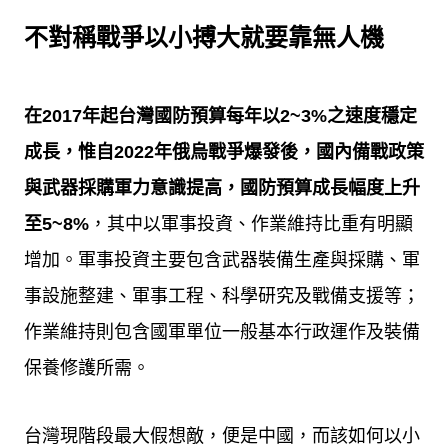
不對稱戰爭以小搏大就要靠無人機
在
2017
年起台灣國防預算每年以
2~3%
之速度穩定
成長，惟自
2022
年俄烏戰爭爆發後，國內備戰政策
與武器採購軍力意識提高，國防預算成長幅度上升
至
5~8%
，其中以軍事投資、作業維持比重有明顯
增加。軍事投資主要包含武器裝備生產與採購、軍
事設施整建、軍事工程、科學研究及戰備支援等；
作業維持則包含國軍單位一般基本行政運作及裝備
保養修護所需。
台灣現階段最大假想敵，便是中國，而該如何以小