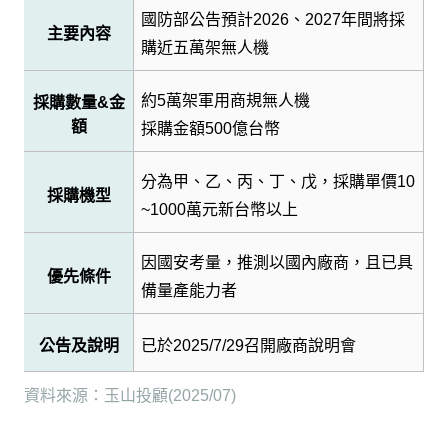
國防部公告預計
2026
、
2027
年間將採
主要內容
購近五萬架無人機
約
5
萬架軍用商規無人機
採購數量
&
金
額
採購金額
500
億台幣
分為甲、乙、丙、丁、戊，採購單價
10
採購機型
~1000
萬元新台幣以上
因國安考量，推測以國內廠商，且已具
優先條件
備量產能力者
公告及說明
已於
2025/7/29
召開廠商說明會
資料來源：玉山投顧
(2025/07)