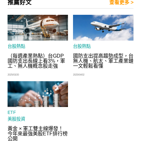
推薦好文
查看更多 >
台股熱點
台股熱點
（每週產業熱點）台GDP
國防支出提高趨勢成型，台
國防支出長線上看3%，軍
無人機、航太、軍工產業鏈
工、無人機概念股走強
一文輕鬆看懂
2025/03/20
2025/04/02
ETF
美股投資
黃金 × 軍工雙主線爆發！
今年來最強美股ETF排行榜
公開