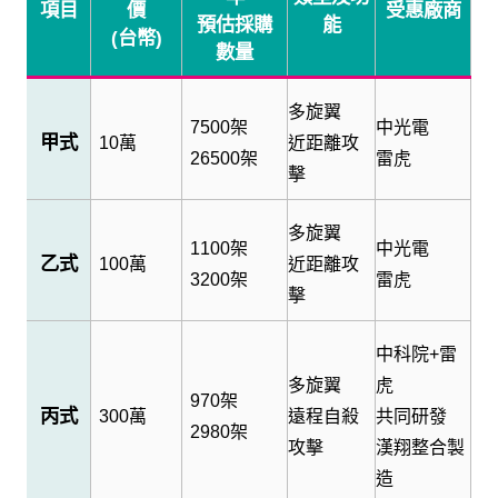
項目
價
受惠廠商
預估採購
能
(
台幣
)
數量
多旋翼
7500
架
中光電
甲式
10
萬
近距離攻
26500
架
雷虎
擊
多旋翼
1100
架
中光電
乙式
100
萬
近距離攻
3200
架
雷虎
擊
中科院
+
雷
多旋翼
虎
970
架
丙式
300
萬
遠程自殺
共同研發
2980
架
攻擊
漢翔整合製
造