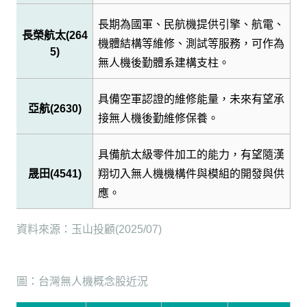
長期為國軍、民航機提供引擎、航電、
長榮航太
(264
機體結構等維修、測試等服務，可作為
5)
無人機後勤體系建構支柱。
具備空軍認證的維修能量，未來有望承
亞航
(2630)
接無人機後勤維修保養。
具備航太級零件加工的能力，有望隨漢
晟田
(4541)
翔切入無人機機構件與模組的開發與供
應。
資料來源：玉山投顧
(2025/07)
圖：台灣無人機概念股近況