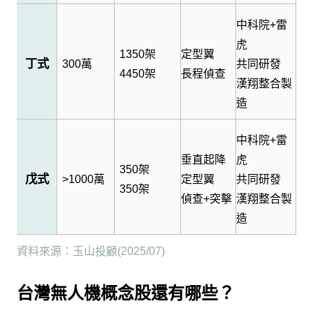
中科院
+
雷
虎
1350
架
定型翼
丁式
300
萬
共同研發
4450
架
長程偵查
漢翔整合製
造
中科院
+
雷
垂直起降
虎
350
架
戊式
>1000
萬
定型翼
共同研發
350
架
偵查
+
突擊
漢翔整合製
造
資料來源：玉山投顧
(2025/07)
台灣無人機概念股還有哪些？