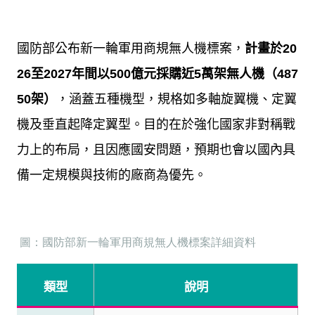
國防部公布新一輪軍用商規無人機標案，
計畫於
20
26
至
2027
年間以
500
億元採購近
5
萬架無人機（
487
50
架）
，涵蓋五種機型，規格如多軸旋翼機、定翼
機及垂直起降定翼型。目的在於強化國家非對稱戰
力上的布局，且因應國安問題，預期也會以國內具
備一定規模與技術的廠商為優先。
圖：國防部新一輪軍用商規無人機標案詳細資料
類型
說明