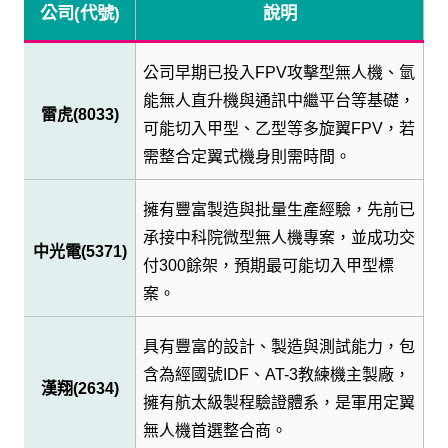
公司
(
代號
)
說明
公司早期已投入
FPV
攻擊型無人機、氫
能無人直升機與通訊中繼平台等基礎，
雷虎
(8033)
可能切入甲型、乙型等多旋翼
FPV
，若
需整合定翼式機身則需時間。
擁有豐富製造與批量生產經驗，先前已
承接中科院微型無人機專案，並成功交
中光電
(5371)
付
300
餘架，預期最可能切入甲型標
案。
具有豐富的設計、製造與測試能力，包
含為經國號
IDF
、
AT-3
教練機主製廠，
漢翔
(2634)
擁有航太級製程驗證體系，是軍用定翼
無人機首選整合商。