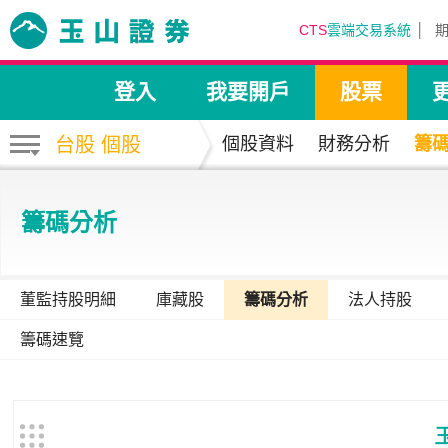
CTS
雲端交易系統
登入
我要開戶
股票
台股 個股
個股資料
財務分析
籌
籌碼分析
董監持股明細
庫藏股
籌碼分析
法人持股
籌碼速覽