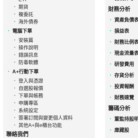
期貨
財務分析
複委託
資產負債
海外債券
電腦下單
損益表
安裝篇
財務比例
操作說明
現金流量
錯誤訊息
防毒軟體
研發費用
A+行動下單
存貨分析
登入與憑證
投資報酬
自選股報價
下單與帳務
財務速覽
申購專區
籌碼分析
系統設定
簽署訂閱與變更個人資料
董監持股
其他A+與e櫃台功能
庫藏股
聯絡我們