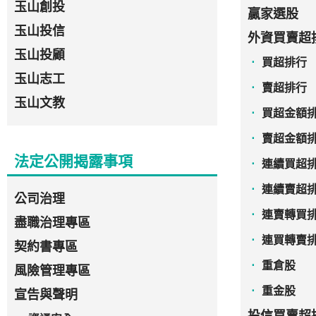
玉山創投
贏家選股
玉山投信
外資買賣超
玉山投顧
買超排行
玉山志工
賣超排行
玉山文教
買超金額
賣超金額
法定公開揭露事項
連續買超
連續賣超
公司治理
連賣轉買
盡職治理專區
連買轉賣
契約書專區
重倉股
風險管理專區
重金股
宣告與聲明