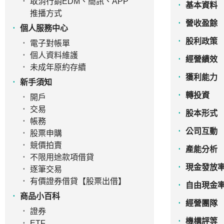
取消行銷EDM、簡訊、APP
基本資料
推播方式
營收盈餘
個人服務中心
股利政策
電子對帳單
個人資料維護
經營績效
未成年原約存續
獲利能力
新手須知
轉投資
開戶
交易
股本形式
帳務
公司互動
股票申購
競價拍賣
產能分析
不限用途款項借貸
現金發放
逐筆交易
有價證券借貸【股票出借】
自由現金
商品小百科
經營團隊
證券
機構評等
ETF