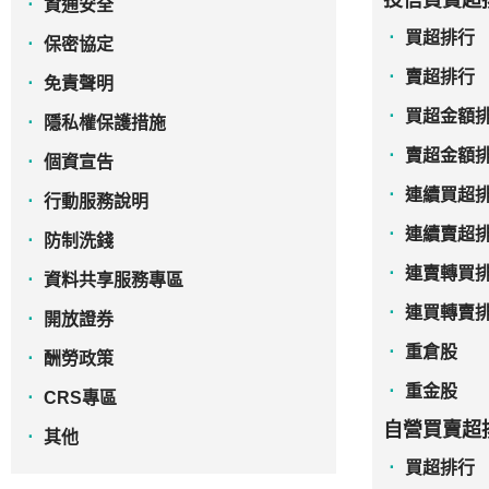
投信買賣超
資通安全
買超排行
保密協定
賣超排行
免責聲明
買超金額
隱私權保護措施
賣超金額
個資宣告
連續買超
行動服務說明
連續賣超
防制洗錢
連賣轉買
資料共享服務專區
連買轉賣
開放證券
重倉股
酬勞政策
重金股
CRS專區
自營買賣超
其他
買超排行