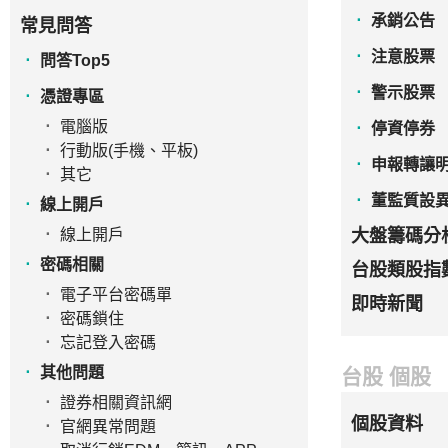
承銷公告
常見問答
注意股票
問答Top5
警示股票
憑證專區
電腦版
停資停券
行動版(手機、平板)
申報轉讓
其它
董監質設
線上開戶
線上開戶
大盤籌碼分
密碼相關
台股類股指
電子平台密碼單
即時新聞
密碼鎖住
忘記登入密碼
其他問題
台股 個股
證券相關資訊網
個股資料
官網異常問題