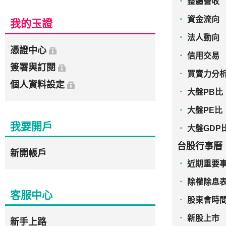
整體營收
資金流向
我的玉證
法人動向
憑證中心
信用交易
簽署與訂閱
買賣力分
個人資料設定
大盤PB比
大盤PE比
我要開戶
大盤GDP
台股行事曆
新開帳戶
近期重要
除權除息
客服中心
股東會時
新股上市
新手上路