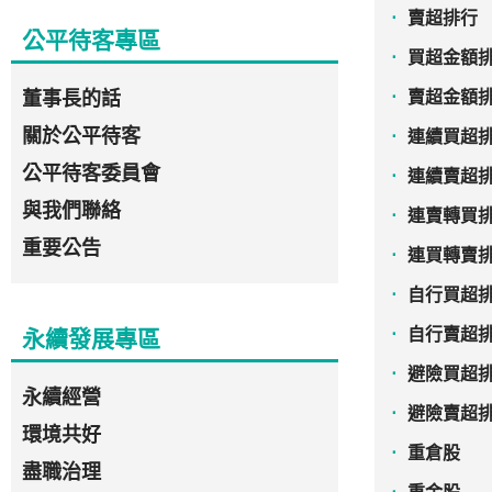
賣超排行
公平待客專區
買超金額
董事長的話
賣超金額
關於公平待客
連續買超
公平待客委員會
連續賣超
與我們聯絡
連賣轉買
重要公告
連買轉賣
自行買超
自行賣超
永續發展專區
避險買超
永續經營
避險賣超
環境共好
重倉股
盡職治理