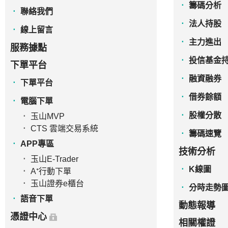
籌碼分析
聯絡我們
法人持股
線上留言
主力進出
服務據點
投信基金
下單平台
融資融券
下單平台
借券餘額
電腦下單
股權分散
玉山MVP
CTS 雲端交易系統
籌碼速覽
APP專區
技術分析
玉山E-Trader
K線圖
A⁺行動下單
玉山證券e櫃台
分時走勢
語音下單
動態報導
憑證中心
相關權證