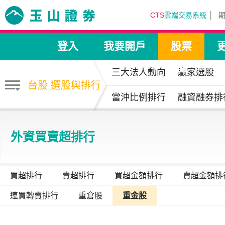
CTS
雲端交易系統
登入
我要開戶
股票
三大法人動向
贏家選股
台股 選股與排行
當沖比例排行
融資融券排
外資買賣超排行
買超排行
賣超排行
買超金額排行
賣超金額排
連買轉賣排行
重倉股
重金股