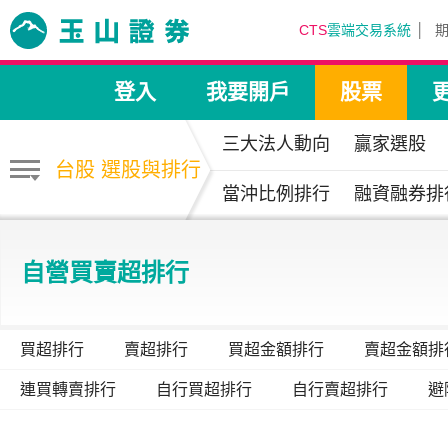
CTS
雲端交易系統
登入
我要開戶
股票
三大法人動向
贏家選股
台股 選股與排行
當沖比例排行
融資融券排
自營買賣超排行
買超排行
賣超排行
買超金額排行
賣超金額排
連買轉賣排行
自行買超排行
自行賣超排行
避