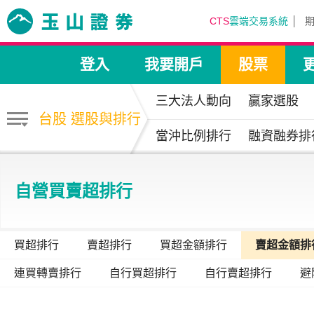
CTS
雲端交易系統
登入
我要開戶
股票
三大法人動向
贏家選股
台股 選股與排行
當沖比例排行
融資融券排
自營買賣超排行
買超排行
賣超排行
買超金額排行
賣超金額排
連買轉賣排行
自行買超排行
自行賣超排行
避