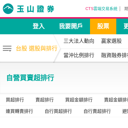
CTS
雲端交易系統
登入
我要開戶
股票
三大法人動向
贏家選股
台股 選股與排行
當沖比例排行
融資融券排
自營買賣超排行
買超排行
賣超排行
買超金額排行
賣超金額排
連買轉賣排行
自行買超排行
自行賣超排行
避