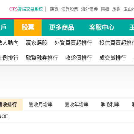
CTS
雲端交易系統
期貨
海外股票
海外債券
興櫃
承銷
玉山
開戶
股票
更多商品
客服中心
法人動向
贏家選股
外資買賣超排行
投信買賣超排
比例排行
融資融券排行
收盤價排行
成交量排行
營收排行
營收月增率
營收年增率
季毛利率
ROE