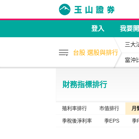
登入
我要
三大
台股 選股與排行
當沖
財務指標排行
殖利率排行
市值排行
月
季稅後淨利率
季EPS
季