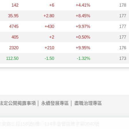
法定公開揭露事項
永續發展專區
盡職治理專區
東路三段158號6樓◎114年金管證總字第0040號