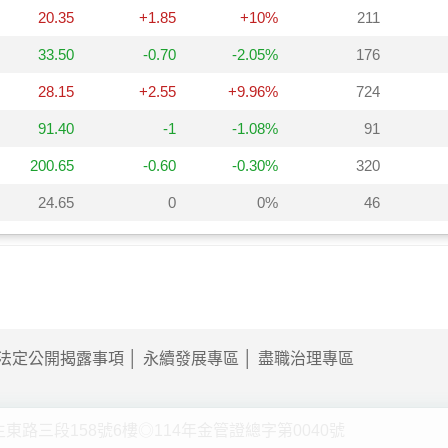
法定公開揭露事項
永續發展專區
盡職治理專區
東路三段158號6樓◎114年金管證總字第0040號