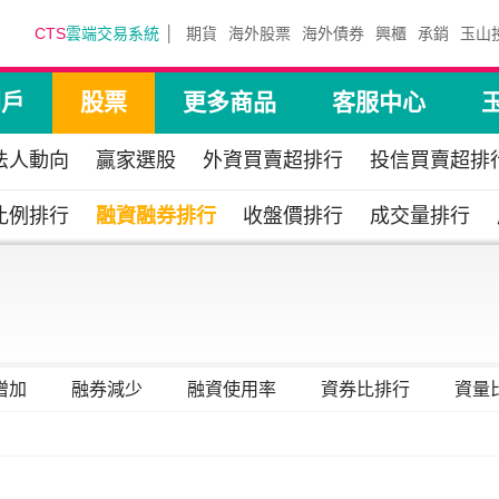
CTS
雲端交易系統
期貨
海外股票
海外債券
興櫃
承銷
玉山
開戶
股票
更多商品
客服中心
法人動向
贏家選股
外資買賣超排行
投信買賣超排
比例排行
融資融券排行
收盤價排行
成交量排行
增加
融券減少
融資使用率
資券比排行
資量