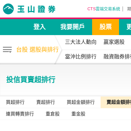
CTS
雲端交易系統
登入
我要開戶
股票
三大法人動向
贏家選股
台股 選股與排行
當沖比例排行
融資融券排
投信買賣超排行
買超排行
賣超排行
買超金額排行
賣超金額排
連買轉賣排行
重倉股
重金股