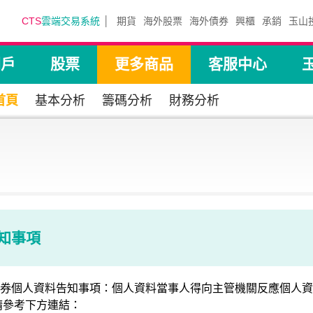
CTS
雲端交易系統
期貨
海外股票
海外債券
興櫃
承銷
玉山
開戶
股票
更多商品
客服中心
首頁
基本分析
籌碼分析
財務分析
知事項
個人資料告知事項：個人資料當事人得向主管機關反應個人資
請參考下方連結：