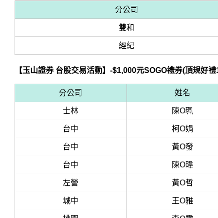
分公司
雙和
經紀
【玉山證券 台股交易活動】-$1,000元SOGO禮券(頂規好禮
分公司
姓名
士林
陳O珮
台中
柯O娟
台中
黃O發
台中
陳O瑋
左營
黃O哲
城中
王O雅