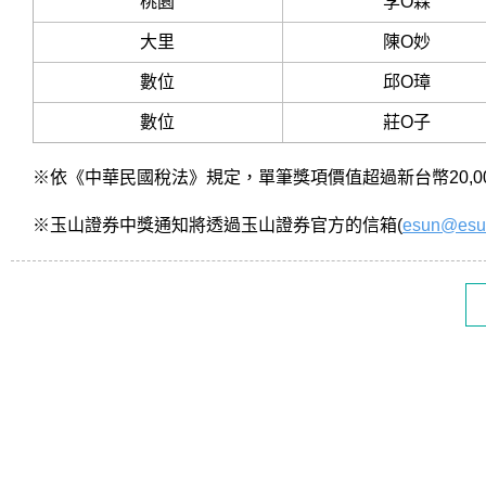
桃園
李O霖
大里
陳O妙
數位
邱O璋
數位
莊O子
※依《中華民國稅法》規定，單筆獎項價值超過新台幣20,
※玉山證券中獎通知將透過玉山證券官方的信箱(
esun@esu